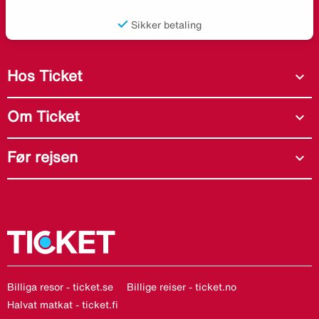
Sikker betaling
Hos Ticket
expand_more
Om Ticket
expand_more
Før rejsen
expand_more
Billiga resor - ticket.se
Billige reiser - ticket.no
Halvat matkat - ticket.fi