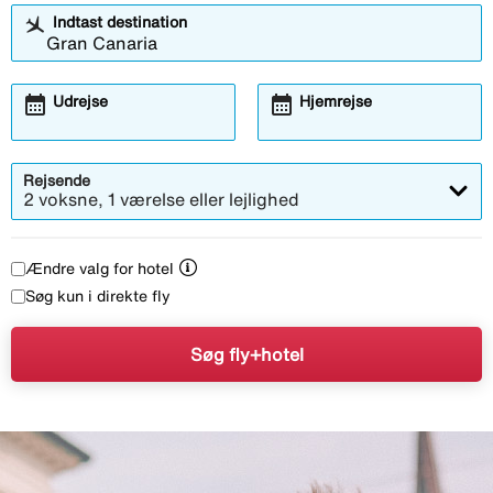
Indtast destination
calendar_month
calendar_month
Udrejse
Hjemrejse
Rejsende
2 voksne, 1 værelse eller lejlighed
Ændre valg for hotel
Søg kun i direkte fly
Søg fly+hotel