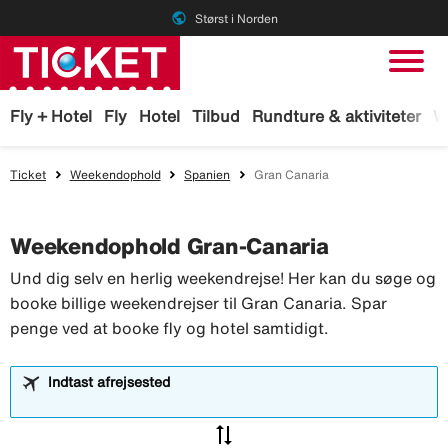
public
Størst i Norden
Fly + Hotel
Fly
Hotel
Tilbud
Rundture & aktiviteter
W
Ticket
Weekendophold
Spanien
Gran Canaria
Weekendophold Gran-Canaria
Und dig selv en herlig weekendrejse! Her kan du søge og
booke billige weekendrejser til Gran Canaria. Spar
penge ved at booke fly og hotel samtidigt.
Indtast afrejsested
sync_alt