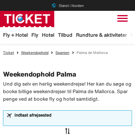
public
Størst i Norden
Fly + Hotel
Fly
Hotel
Tilbud
Rundture & aktiviteter
W
Ticket
Weekendophold
Spanien
Palma de Mallorca
Weekendophold Palma
Und dig selv en herlig weekendrejse! Her kan du søge og
booke billige weekendrejser til Palma de Mallorca. Spar
penge ved at booke fly og hotel samtidigt.
Indtast afrejsested
sync_alt