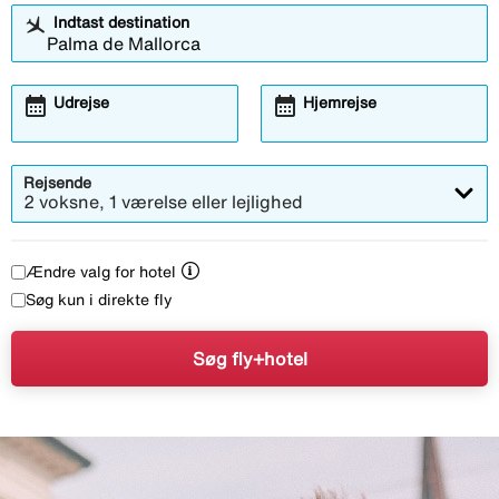
Indtast destination
calendar_month
calendar_month
Udrejse
Hjemrejse
Rejsende
2 voksne, 1 værelse eller lejlighed
Ændre valg for hotel
Søg kun i direkte fly
Søg fly+hotel