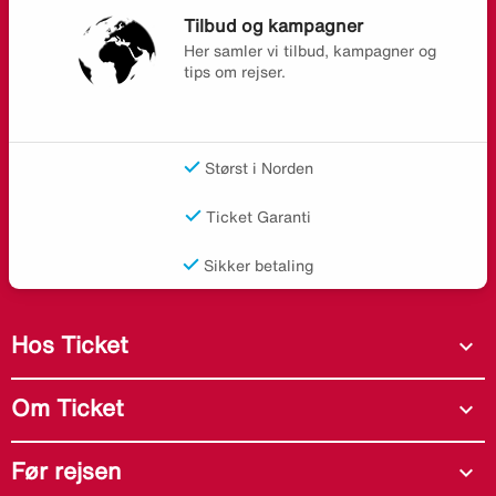
Tilbud og kampagner
Her samler vi tilbud, kampagner og
tips om rejser.
Størst i Norden
Ticket Garanti
Sikker betaling
Hos Ticket
expand_more
Om Ticket
expand_more
Før rejsen
expand_more