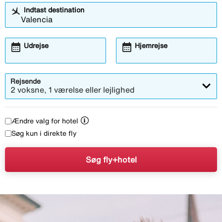
Indtast destination
calendar_month
calendar_month
Udrejse
Hjemrejse
Rejsende
2 voksne, 1 værelse eller lejlighed
Ændre valg for hotel
Søg kun i direkte fly
Søg fly+hotel