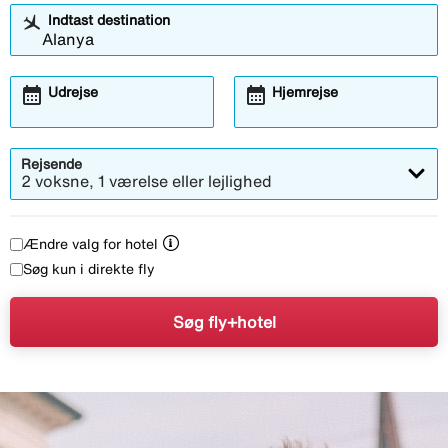
Indtast destination
calendar_month
calendar_month
Udrejse
Hjemrejse
Rejsende
2 voksne, 1 værelse eller lejlighed
Ændre valg for hotel
Søg kun i direkte fly
Søg fly+hotel