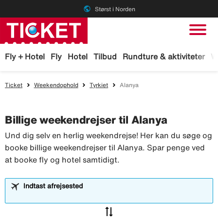
public
Størst i Norden
Fly + Hotel
Fly
Hotel
Tilbud
Rundture & aktiviteter
W
Ticket
Weekendophold
Tyrkiet
Alanya
Billige weekendrejser til Alanya
Und dig selv en herlig weekendrejse! Her kan du søge og
booke billige weekendrejser til Alanya. Spar penge ved
at booke fly og hotel samtidigt.
Indtast afrejsested
sync_alt