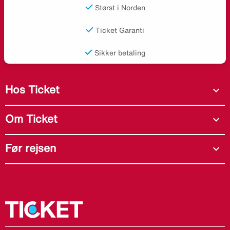
Størst i Norden
Ticket Garanti
Sikker betaling
Hos Ticket
expand_more
Om Ticket
expand_more
Før rejsen
expand_more