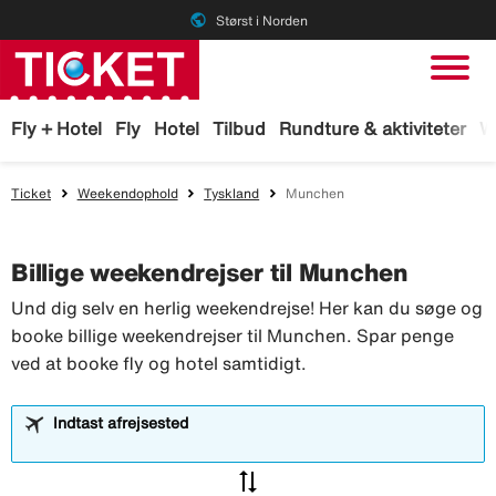
public
Størst i Norden
Fly + Hotel
Fly
Hotel
Tilbud
Rundture & aktiviteter
W
Ticket
Weekendophold
Tyskland
Munchen
Billige weekendrejser til Munchen
Und dig selv en herlig weekendrejse! Her kan du søge og
booke billige weekendrejser til Munchen. Spar penge
ved at booke fly og hotel samtidigt.
Indtast afrejsested
sync_alt