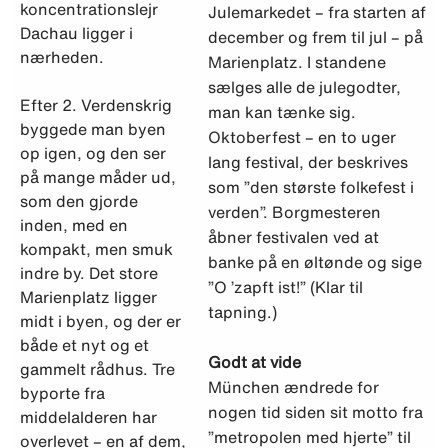
koncentrationslejr
Julemarkedet – fra starten af
Dachau ligger i
december og frem til jul – på
nærheden.
Marienplatz. I standene
sælges alle de julegodter,
Efter 2. Verdenskrig
man kan tænke sig.
byggede man byen
Oktoberfest – en to uger
op igen, og den ser
lang festival, der beskrives
på mange måder ud,
som ”den største folkefest i
som den gjorde
verden”. Borgmesteren
inden, med en
åbner festivalen ved at
kompakt, men smuk
banke på en øltønde og sige
indre by. Det store
”O ’zapft ist!” (Klar til
Marienplatz ligger
tapning.)
midt i byen, og der er
både et nyt og et
Godt at vide
gammelt rådhus. Tre
München ændrede for
byporte fra
nogen tid siden sit motto fra
middelalderen har
”metropolen med hjerte” til
overlevet – en af dem,