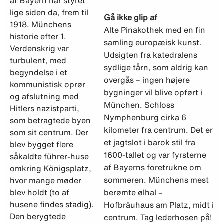
af Bayern har styret
lige siden da, frem til
Gå ikke glip af
1918. Münchens
Alte Pinakothek med en fin
historie efter 1.
samling europæisk kunst.
Verdenskrig var
Udsigten fra katedralens
turbulent, med
sydlige tårn, som aldrig kan
begyndelse i et
overgås – ingen højere
kommunistisk oprør
bygninger vil blive opført i
og afslutning med
München. Schloss
Hitlers nazistparti,
Nymphenburg cirka 6
som betragtede byen
kilometer fra centrum. Det er
som sit centrum. Der
et jagtslot i barok stil fra
blev bygget flere
1600-tallet og var fyrsterne
såkaldte führer-huse
af Bayerns foretrukne om
omkring Königsplatz,
sommeren. Münchens mest
hvor mange møder
blev holdt (to af
berømte ølhal –
husene findes stadig).
Hofbräuhaus am Platz, midt i
Den berygtede
centrum. Tag lederhosen på!