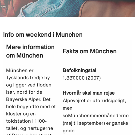
Info om weekend i Munchen
Mere information
Fakta om München
om München
München er
Befolkningstal
Tysklands tredje by
1.337.000 (2007)
og ligger ved floden
Isar, nord for de
Hvornår skal man rejse
Bayerske Alper. Det
Alpevejret er uforudsigeligt,
hele begyndte med et
men
kloster og en
soMünchenmmermånederne
toldstation i 1100-
(maj til september) er ganske
tallet, og hertugerne
gode.