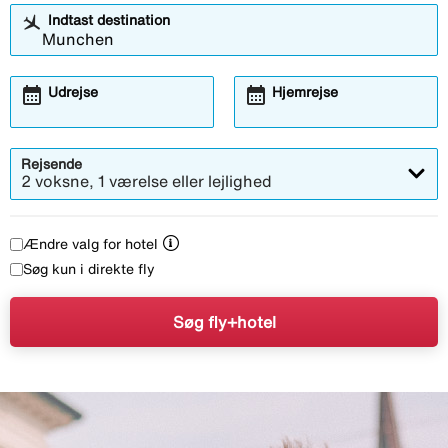
Indtast destination
calendar_month
calendar_month
Udrejse
Hjemrejse
Rejsende
2 voksne, 1 værelse eller lejlighed
Ændre valg for hotel
Søg kun i direkte fly
Søg fly+hotel