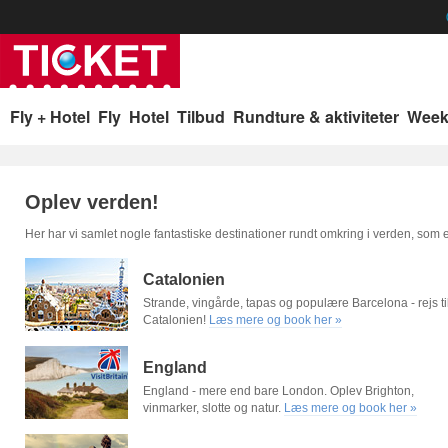
p
Fly + Hotel
Fly
Hotel
Tilbud
Rundture & aktiviteter
Week
Oplev verden!
Her har vi samlet nogle fantastiske destinationer rundt omkring i verden, som
Catalonien
Strande, vingårde, tapas og populære Barcelona - rejs ti
Catalonien!
Læs mere og book her »
England
England - mere end bare London. Oplev Brighton,
vinmarker, slotte og natur.
Læs mere og book her »